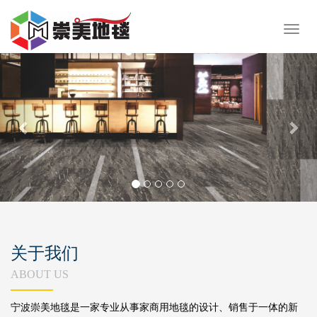
展
开
Previous
Nex
导
航
关于我们
ABOUT US
宁波崇美地毯是一家专业从事家商用地毯的设计、销售于一体的新