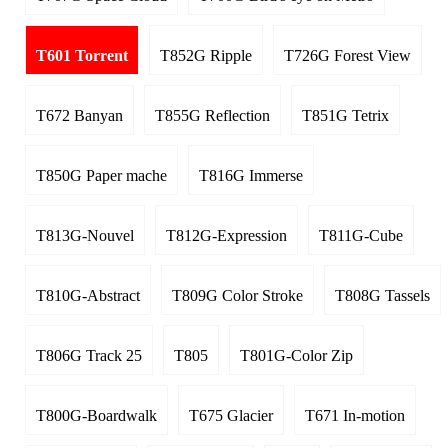
T601 Torrent
T852G Ripple
T726G Forest View
T672 Banyan
T855G Reflection
T851G Tetrix
T850G Paper mache
T816G Immerse
T813G-Nouvel
T812G-Expression
T811G-Cube
T810G-Abstract
T809G Color Stroke
T808G Tassels
T806G Track 25
T805
T801G-Color Zip
T800G-Boardwalk
T675 Glacier
T671 In-motion