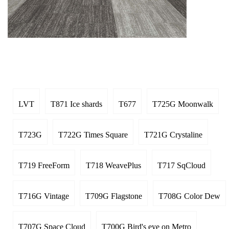
LVT
T871 Ice shards
T677
T725G Moonwalk
T723G
T722G Times Square
T721G Crystaline
T719 FreeForm
T718 WeavePlus
T717 SqCloud
T716G Vintage
T709G Flagstone
T708G Color Dew
T707G Space Cloud
T700G Bird's eye on Metro