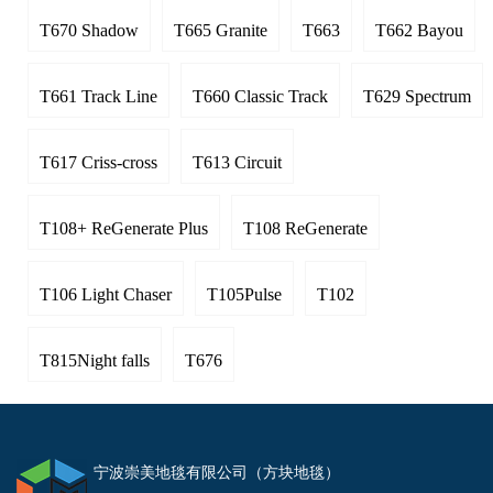
T670 Shadow
T665 Granite
T663
T662 Bayou
T661 Track Line
T660 Classic Track
T629 Spectrum
T617 Criss-cross
T613 Circuit
T108+ ReGenerate Plus
T108 ReGenerate
T106 Light Chaser
T105Pulse
T102
T815Night falls
T676
宁波崇美地毯有限公司（方块地毯）