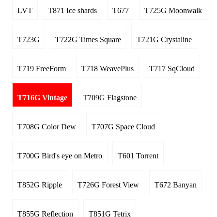
LVT
T871 Ice shards
T677
T725G Moonwalk
T723G
T722G Times Square
T721G Crystaline
T719 FreeForm
T718 WeavePlus
T717 SqCloud
T716G Vintage
T709G Flagstone
T708G Color Dew
T707G Space Cloud
T700G Bird's eye on Metro
T601 Torrent
T852G Ripple
T726G Forest View
T672 Banyan
T855G Reflection
T851G Tetrix