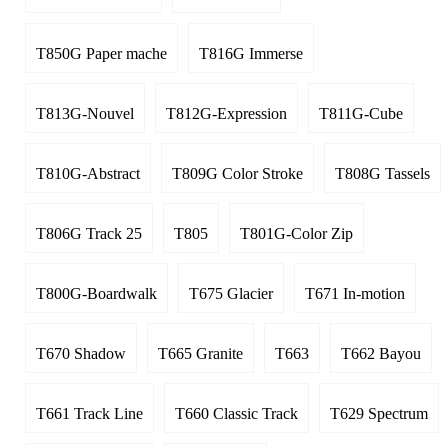
T850G Paper mache
T816G Immerse
T813G-Nouvel
T812G-Expression
T811G-Cube
T810G-Abstract
T809G Color Stroke
T808G Tassels
T806G Track 25
T805
T801G-Color Zip
T800G-Boardwalk
T675 Glacier
T671 In-motion
T670 Shadow
T665 Granite
T663
T662 Bayou
T661 Track Line
T660 Classic Track
T629 Spectrum