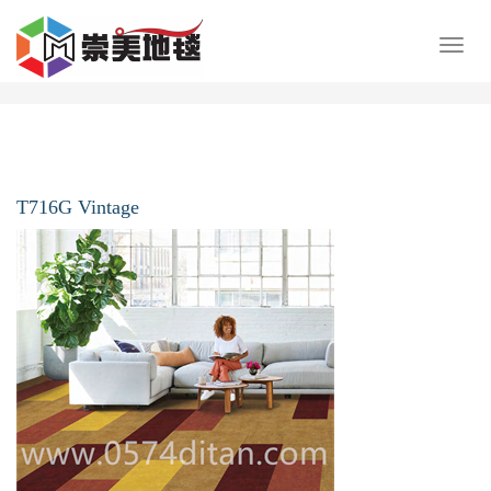
展
开
导
航
T716G Vintage