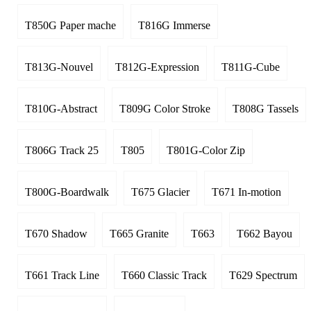
T850G Paper mache
T816G Immerse
T813G-Nouvel
T812G-Expression
T811G-Cube
T810G-Abstract
T809G Color Stroke
T808G Tassels
T806G Track 25
T805
T801G-Color Zip
T800G-Boardwalk
T675 Glacier
T671 In-motion
T670 Shadow
T665 Granite
T663
T662 Bayou
T661 Track Line
T660 Classic Track
T629 Spectrum