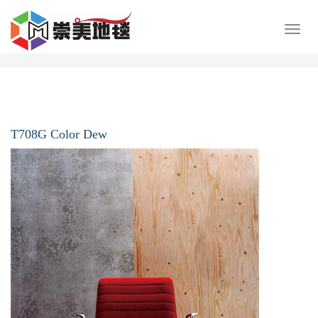
展
开
导
航
T708G Color Dew