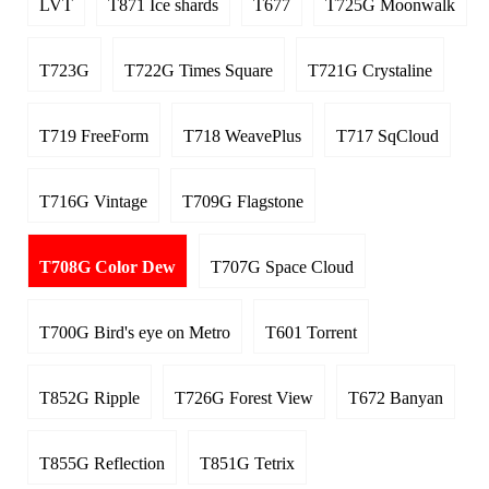
LVT
T871 Ice shards
T677
T725G Moonwalk
T723G
T722G Times Square
T721G Crystaline
T719 FreeForm
T718 WeavePlus
T717 SqCloud
T716G Vintage
T709G Flagstone
T708G Color Dew
T707G Space Cloud
T700G Bird's eye on Metro
T601 Torrent
T852G Ripple
T726G Forest View
T672 Banyan
T855G Reflection
T851G Tetrix