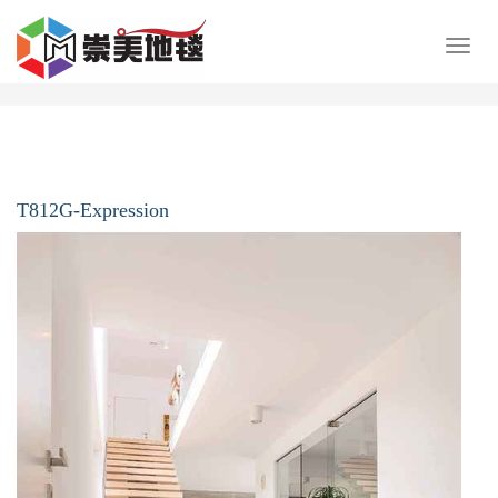
展
开
导
航
T812G-Expression