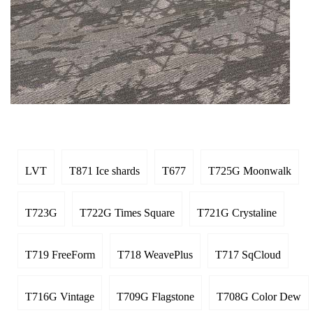
LVT
T871 Ice shards
T677
T725G Moonwalk
T723G
T722G Times Square
T721G Crystaline
T719 FreeForm
T718 WeavePlus
T717 SqCloud
T716G Vintage
T709G Flagstone
T708G Color Dew