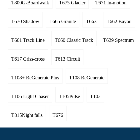
T800G-Boardwalk
T675 Glacier
T671 In-motion
T670 Shadow
T665 Granite
T663
T662 Bayou
T661 Track Line
T660 Classic Track
T629 Spectrum
T617 Criss-cross
T613 Circuit
T108+ ReGenerate Plus
T108 ReGenerate
T106 Light Chaser
T105Pulse
T102
T815Night falls
T676