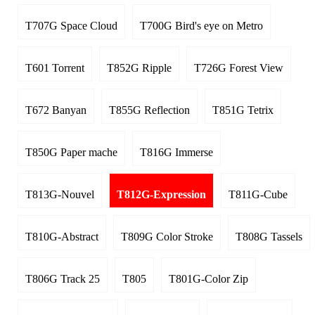
T707G Space Cloud
T700G Bird's eye on Metro
T601 Torrent
T852G Ripple
T726G Forest View
T672 Banyan
T855G Reflection
T851G Tetrix
T850G Paper mache
T816G Immerse
T813G-Nouvel
T812G-Expression
T811G-Cube
T810G-Abstract
T809G Color Stroke
T808G Tassels
T806G Track 25
T805
T801G-Color Zip