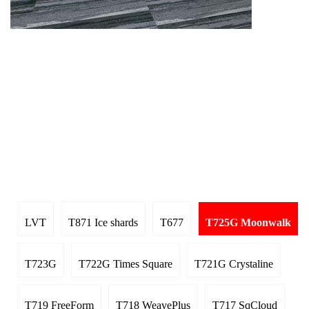
LVT
T871 Ice shards
T677
T725G Moonwalk
T723G
T722G Times Square
T721G Crystaline
T719 FreeForm
T718 WeavePlus
T717 SqCloud