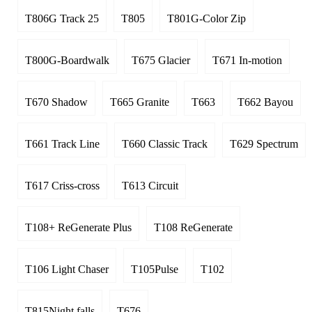
T806G Track 25
T805
T801G-Color Zip
T800G-Boardwalk
T675 Glacier
T671 In-motion
T670 Shadow
T665 Granite
T663
T662 Bayou
T661 Track Line
T660 Classic Track
T629 Spectrum
T617 Criss-cross
T613 Circuit
T108+ ReGenerate Plus
T108 ReGenerate
T106 Light Chaser
T105Pulse
T102
T815Night falls
T676