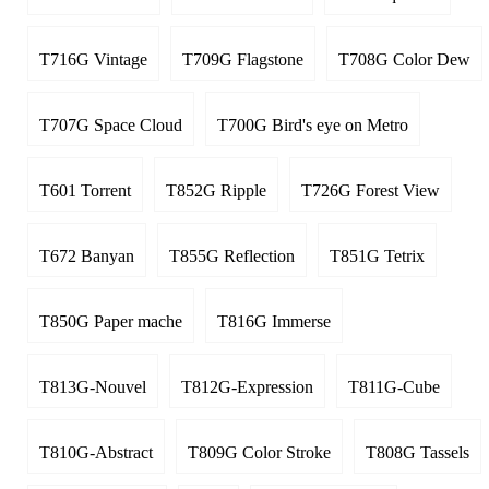
T716G Vintage
T709G Flagstone
T708G Color Dew
T707G Space Cloud
T700G Bird's eye on Metro
T601 Torrent
T852G Ripple
T726G Forest View
T672 Banyan
T855G Reflection
T851G Tetrix
T850G Paper mache
T816G Immerse
T813G-Nouvel
T812G-Expression
T811G-Cube
T810G-Abstract
T809G Color Stroke
T808G Tassels