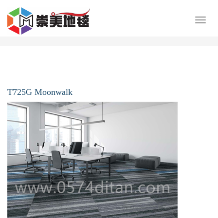
展
开
导
航
T725G Moonwalk