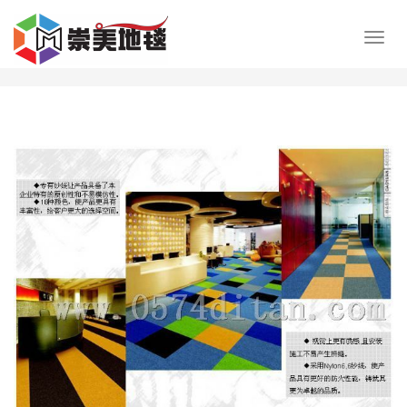
展
开
导
航