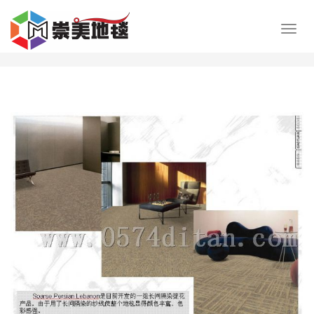
展
开
导
航