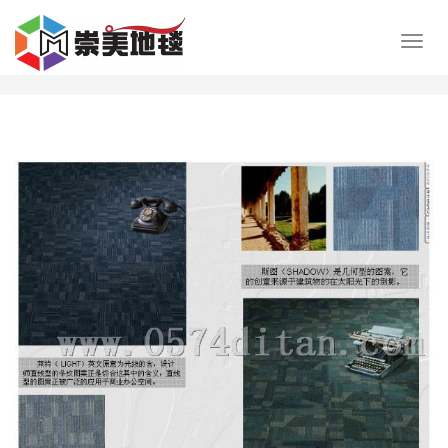
展
开
导
航