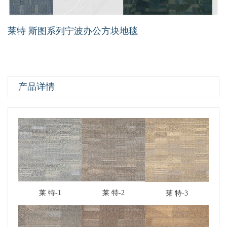
莱特 斯图系列宁波办公方块地毯
产品详情
莱 特-1
莱 特-2
莱 特-3