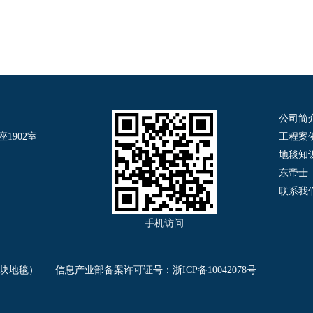
公司简
1902室
工程案
地毯知
东帝士
联系我
手机访问
司（方块地毯）
信息产业部备案许可证号：
浙ICP备10042078号